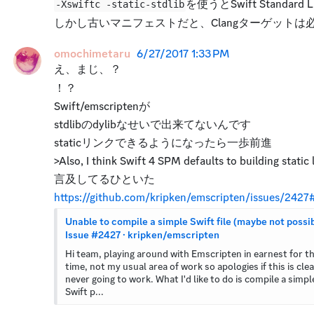
を使うとSwift Stand
-Xswiftc -static-stdlib
しかし古いマニフェストだと、Clangターゲット
omochimetaru
6/27/2017 1:33 PM
え、まじ、？
！？
Swift/emscriptenが
stdlibのdylibなせいで出来てないんです
staticリンクできるようになったら一歩前進
>Also, I think Swift 4 SPM defaults to building static 
言及してるひといた
https://github.com/kripken/emscripten/issues/24
Unable to compile a simple Swift file (maybe not possibl
Issue #2427 · kripken/emscripten
Hi team, playing around with Emscripten in earnest for the
time, not my usual area of work so apologies if this is clear
never going to work. What I'd like to do is compile a simple
Swift p...