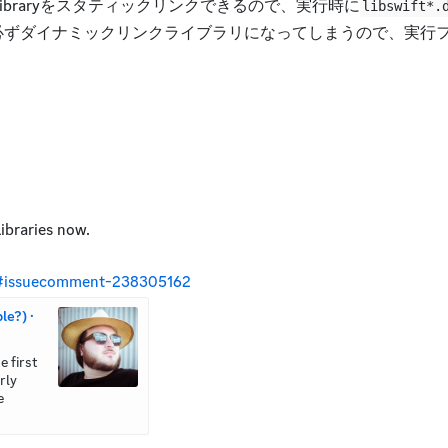
ard Libraryをスタティックリンクできるので、実行時に
libswift*.
は必ずダイナミックリンクライブラリになってしまうので、実行
libraries now.
27#issuecomment-238305162
e?) · 
 first 
ly 
 