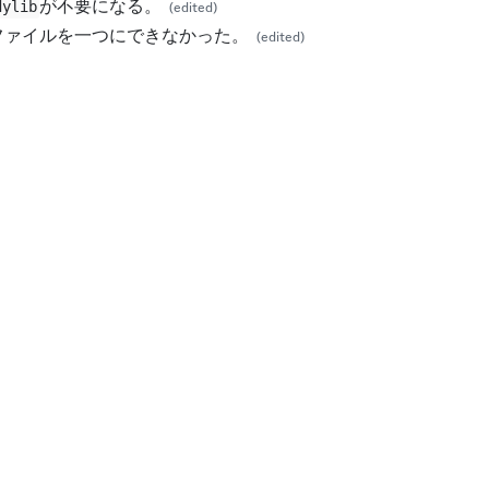
が不要になる。
dylib
(edited)
ファイルを一つにできなかった。
(edited)