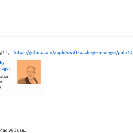
ぽい。 
https://github.com/apple/swift-package-manager/pull/1
by 
anager
tion 
o 
 
ね
Mac will use…