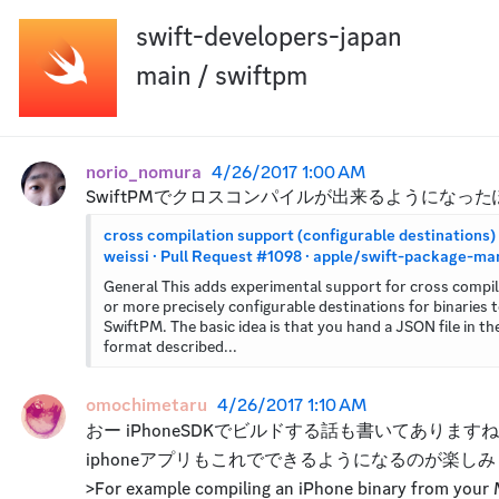
swift-developers-japan
main / swiftpm
norio_nomura
4/26/2017 1:00 AM
SwiftPMでクロスコンパイルが出来るようになった
cross compilation support (configurable destinations) 
weissi · Pull Request #1098 · apple/swift-package-m
General This adds experimental support for cross compila
or more precisely configurable destinations for binaries t
SwiftPM. The basic idea is that you hand a JSON file in the
format described...
omochimetaru
4/26/2017 1:10 AM
おー iPhoneSDKでビルドする話も書いてあります
iphoneアプリもこれでできるようになるのが楽しみ
>For example compiling an iPhone binary from your 