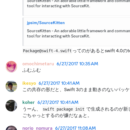
SourceKitten - An adorable little framework and command
tool for interacting with SourceKit.
jpsim/SourceKitten
SourceKitten - An adorable little framework and command
tool for interacting with SourceKit.
ってのがあるとswift 4.0
Package@swift-4.swift
omochimetaru
6/27/2017 10:35 AM
ふむふむ
ikesyo
6/27/2017 10:41 AM
この共存の形だと、Swift 3のまま動きのないパッケ
koher
6/27/2017 10:41 AM
うーん、 
 で生成されるのが
swift package init
ごちゃっとするのが嫌だなぁと。
norio_nomura
6/27/2017 11:08 AM