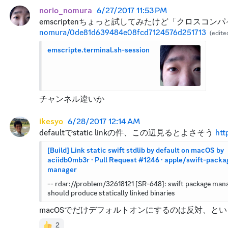
norio_nomura
6/27/2017 11:53 PM
emscriptenちょっと試してみたけど「クロス
nomura/0de81d639484e08fcd7124576d251713
(edite
emscripte.terminal.sh-session
チャンネル違いか
ikesyo
6/28/2017 12:14 AM
defaultでstatic linkの件、この辺見るとよさそう 
htt
[Build] Link static swift stdlib by default on macOS by 
aciidb0mb3r · Pull Request #1246 · apple/swift-packa
manager
-- rdar://problem/32618121 [SR-648]: swift package mana
should produce statically linked binaries
macOSでだけデフォルトオンにするのは反対、という流れ
2