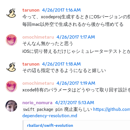
tarunon
4/26/2017 1:16 AM
今って、xcodeproj生成するときにOSバージョン
毎回mac以外空で生成されるから後から埋めてる
omochimetaru
4/26/2017 1:17 AM
そんなん無かったと思う
iOSに切り替えるだけじゃシミュレーターテストと
tarunon
4/26/2017 1:18 AM
その辺も指定できるようになると嬉しい
omochimetaru
4/26/2017 1:19 AM
xcode特有のパラメータはどうやって取り回す設
norio_nomura
4/27/2017 5:13 AM
 廃止案らしい 
https://github.c
swift package pin
dependency-resolution.md
rballard/swift-evolution