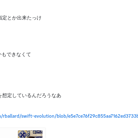
の指定とか出来たっけ
かもできなくて
計を想定しているんだろうなあ
om/rballard/swift-evolution/blob/e5e7ce76f29c855aa7162ed3