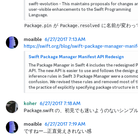
swift-evolution - This maintains proposals for changes an
user-visible enhancements to the Swift Programming 
Language.
 が 
 に名前が変わ
Package.pin
Package.resolved
moaible
6/27/2017 7:13 AM
https://swift.org/blog/swift-package-manager-manif
Swift Package Manager Manifest API Redesign
The Package Manager in Swift 4 includes the redesigned P
API. The new API is easier to use and follows the design gu
inference rules in Swift 3 Package Manager were a commo
confusion. We revised these rules and removed most of th
the practice of explicitly specifying package structure in 
koher
6/27/2017 7:18 AM
Package.swift の、初見でも迷いようのな
moaible
6/27/2017 7:19 AM
ですねー...正直覚えきれない感