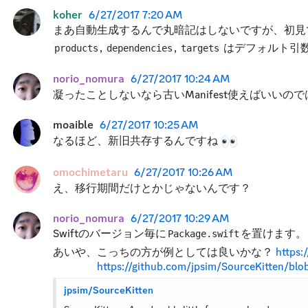
koher
6/27/2017 7:20 AM
まあ自動生成するんで丸暗記はしないですが、初見
, 
, 
 はデフォルト引
products
dependencies
targets
norio_nomura
6/27/2017 10:24 AM
凝ったことしないなら古いManifest使えばいいので
moaible
6/27/2017 10:25 AM
なるほど、新旧共存するんですね 
omochimetaru
6/27/2017 10:26 AM
え、移行期間だけとかじゃないんです？
norio_nomura
6/27/2017 10:29 AM
Swiftのバージョン毎に
を置けます。
Package.swift
あいや、こっちの方が例としては良いかな？ 
https:
https://github.com/jpsim/SourceKitten/bl
jpsim/SourceKitten